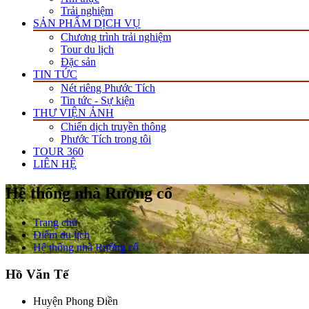
Trải nghiệm
SẢN PHẨM DỊCH VỤ
Chương trình trải nghiệm
Tour du lịch
Đặc sản
TIN TỨC
Nét riêng Phước Tích
Tin tức - Sự kiện
THƯ VIỆN ẢNH
Chiến dịch truyền thông
Phước Tích trong tôi
TOUR 360
LIÊN HỆ
Hệ thống nhà Rường cổ
Trang chủ
Điểm du lịch
Hệ thống nhà Rường cổ
Hồ Văn Tế
Huyện Phong Điền