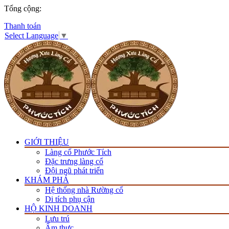
Tổng cộng:
Thanh toán
Select Language
▼
GIỚI THIỆU
Làng cổ Phước Tích
Đặc trưng làng cổ
Đội ngũ phát triển
KHÁM PHÁ
Hệ thống nhà Rường cổ
Di tích phụ cận
HỘ KINH DOANH
Lưu trú
Ẩm thực