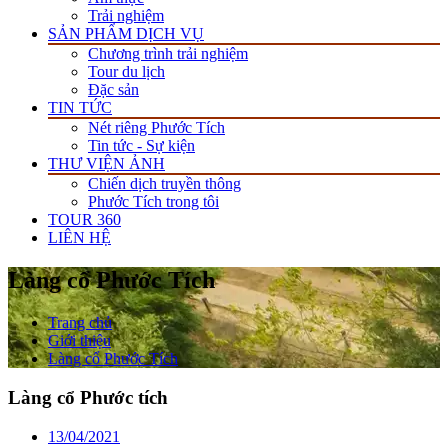
Trải nghiệm
SẢN PHẨM DỊCH VỤ
Chương trình trải nghiệm
Tour du lịch
Đặc sản
TIN TỨC
Nét riêng Phước Tích
Tin tức - Sự kiện
THƯ VIỆN ẢNH
Chiến dịch truyền thông
Phước Tích trong tôi
TOUR 360
LIÊN HỆ
Làng cổ Phước Tích
Trang chủ
Giới thiệu
Làng cổ Phước Tích
Làng cổ Phước tích
13/04/2021