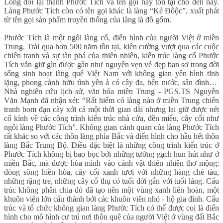
Long đổi lại thành Phước Tích và tên gọi này tồn tại cho đến nay.
Làng Phước Tích còn có tên gọi khác là làng “Kẻ Đôộc”, xuất phát
từ tên gọi sản phẩm truyền thống của làng là đồ gốm.
Phước Tích là một ngôi làng cổ, điển hình của người Việt ở miền
Trung. Trải qua hơn 500 năm tồn tại, kiên cường vượt qua các cuộc
chiến tranh và sự tàn phá của thiên nhiên, kiến trúc làng cổ Phước
Tích vẫn giữ gìn được gần như nguyên vẹn vẻ đẹp ban sơ trong đời
sống sinh hoạt làng quê Việt Nam với không gian yên bình tĩnh
lặng, phong cảnh hữu tình yên ả có cây đa, bến nước, sân đình…
Nhà nghiên cứu lịch sử, văn hóa miền Trung - PGS.TS Nguyễn
Văn Mạnh đã nhận xét: “Rất hiếm có làng nào ở miền Trung chiến
tranh bom đạn cày xới cả một thời gian dài nhưng lại giữ được nét
cổ kính về các công trình kiến trúc nhà cửa, đền miếu, cây cối như
ngôi làng Phước Tích”. Không gian cảnh quan của làng Phước Tích
rất khác so với các thôn làng phía Bắc và điển hình cho hầu hết thôn
làng Bắc Trung Bộ. Điều đặc biệt là những công trình kiến trúc ở
Phước Tích không bị bao bọc bởi những tường gạch hun hút như ở
miền Bắc, mà được hòa mình vào cảnh vật thiên nhiên thơ mộng:
dòng sông hiền hòa, cây cối xanh tươi với những hàng chè tàu,
những rặng tre, những cây cổ thụ có tuổi đời gắn với tuổi làng. Cấu
trúc không phân chia đó đã tạo nên một vùng xanh liên hoàn, một
khuôn viên lớn cấu thành bởi các khuôn viên nhỏ - hộ gia đình. Cấu
trúc và tổ chức không gian làng Phước Tích có thể được coi là điển
hình cho mô hình cư trú nơi thôn quê của người Việt ở vùng đất Bắc