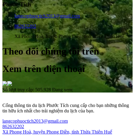
Phước Tích
langcophuoctich2013@gmail.com
862632202
Xã Phong Hoà, huyện Phong Điền, tỉnh Thừa Thiên Huế
Theo dõi chúng tôi trên
Xem trên điện thoại
Số lượt truy cập:
505,928
Đang xem:
Cổng thông tin du lịch Phước Tích cung cấp cho bạn những thông
tin hữu ích nhất cho trải nghiệm du lịch của bạn.
langcophuoctich2013@gmail.com
862632202
Xã Phong Hoà, huyện Phong Điền, tỉnh Thừa Thiên Huế