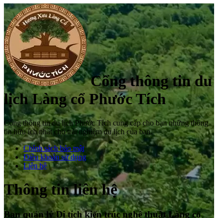
Cổng thông tin du
lịch Làng cổ Phước Tích
Cổng thông tin du lịch Phước Tích cung cấp cho bạn những thông
tin hữu ích nhất cho trải nghiệm du lịch của bạn.
Chính sách bảo mật
Điều khoản sử dụng
Liên hệ
Thông tin liên hệ
Ban quản lý Di tích kiến trúc nghệ thuật Làng cổ