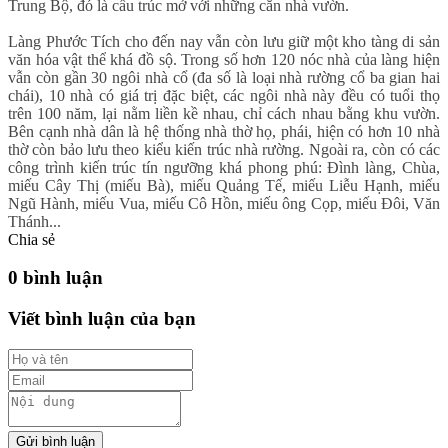
Trung Bộ, đó là cấu trúc mở với những căn nhà vườn.
Làng Phước Tích cho đến nay vẫn còn lưu giữ một kho tàng di sản
văn hóa vật thể khá đồ sộ. Trong số hơn 120 nóc nhà của làng hiện
vẫn còn gần 30 ngôi nhà cổ (đa số là loại nhà rường cổ ba gian hai
chái), 10 nhà có giá trị đặc biệt, các ngôi nhà này đều có tuổi thọ
trên 100 năm, lại nằm liền kề nhau, chỉ cách nhau bằng khu vườn.
Bên cạnh nhà dân là hệ thống nhà thờ họ, phái, hiện có hơn 10 nhà
thờ còn bảo lưu theo kiểu kiến trúc nhà rường. Ngoài ra, còn có các
công trình kiến trúc tín ngưỡng khá phong phú: Đình làng, Chùa,
miếu Cây Thị (miếu Bà), miếu Quảng Tế, miếu Liễu Hạnh, miếu
Ngũ Hành, miếu Vua, miếu Cô Hồn, miếu ông Cọp, miếu Đôi, Văn
Thánh...
Chia sẻ
0 bình luận
Viết bình luận của bạn
Gửi bình luận