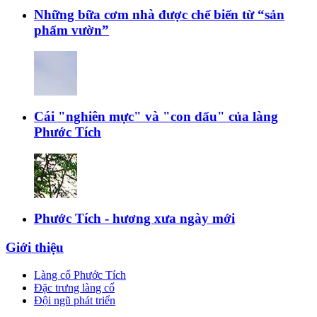
Những bữa cơm nhà được chế biến từ “sản
phẩm vườn”
Cái "nghiên mực" và "con dấu" của làng
Phước Tích
Phước Tích - hương xưa ngày mới
Giới thiệu
Làng cổ Phước Tích
Đặc trưng làng cổ
Đội ngũ phát triển