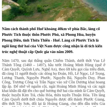
Nằm cách thành phố Huế khoảng 40km về phía Bắc, làng cổ
Phước Tích thuộc thôn Phước Phú, xã Phong Hòa, huyện
Phong Điền, tỉnh Thừa Thiên - Huế. Làng cổ Phước Tích là
ngôi làng thứ hai của Việt Nam được công nhận là di tích kiến
trúc nghệ thuật cấp Quốc gia vào năm 2009.
Năm 1470, sau đại thắng quân Chiêm Thành, dưới thời Vua Lê
Thánh Tông (1460 – 1497), hầu tước Hoàng Minh Hùng (quê ở
Cảm Quyết, Quỳnh Lưu, Nghệ An), theo lời kêu gọi của triều đình,
đã cùng 11 người thuộc các dòng họ Đoàn, Hồ, Lê Ngọc, Lê Trọng,
Lương Thanh, Nguyễn Phước, Nguyễn Bá, Nguyễn Duy, Phan
Công, Trương Công và Trần Ngọc vào xứ Cồn Dương khai hoang
lập ấp. Để nhớ về nguồn cội, ngài Hoàng Minh Hùng và các ngài
khai khẩn đã đặt tên cho quê hương thứ hai của mình là Cảm Quyết,
thuộc huyện Kim Trà, châu Hóa, thừa tuyên Thuận Hóa. Tên làng
Cảm Quyết dưới thời chúa Nguyễn được đổi thành Phước Giang,
đến thời Tây Sơn, đổi lại là Hoàng Giang, cho đến đầu triều Gia