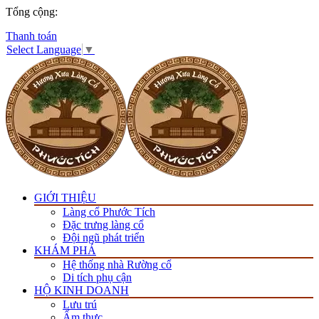
Tổng cộng:
Thanh toán
Select Language
▼
GIỚI THIỆU
Làng cổ Phước Tích
Đặc trưng làng cổ
Đội ngũ phát triển
KHÁM PHÁ
Hệ thống nhà Rường cổ
Di tích phụ cận
HỘ KINH DOANH
Lưu trú
Ẩm thực