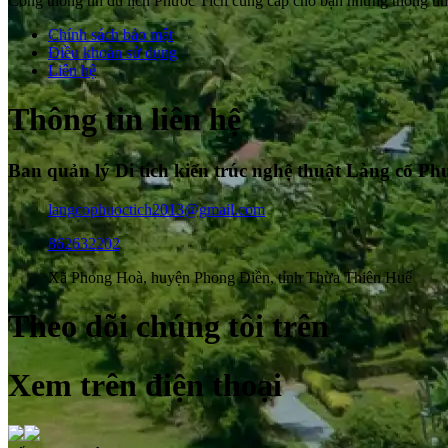
Cổng thông tin du lịch Phước Tích cung cấp cho bạn những thông tin 
Chính sách bảo mật
Điều khoản sử dụng
Liên hệ
Thông tin liên hệ
Ban quản lý Di tích kiến trúc nghệ thuật Làng cổ Ph
langcophuoctich2013@gmail.com
862632202
Xã Phong Hoà, huyện Phong Điền, tỉnh Thừa Thiên Huế
Theo dõi chúng tôi trên
Xem trên điện thoại