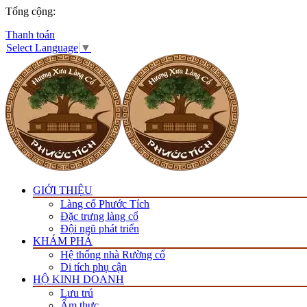
Tổng cộng:
Thanh toán
Select Language
▼
GIỚI THIỆU
Làng cổ Phước Tích
Đặc trưng làng cổ
Đội ngũ phát triển
KHÁM PHÁ
Hệ thống nhà Rường cổ
Di tích phụ cận
HỘ KINH DOANH
Lưu trú
Ẩm thực