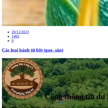
20/12/2023
1492
0
Các loại bánh từ bột (gạo, sắn)
Cổng thông tin du 