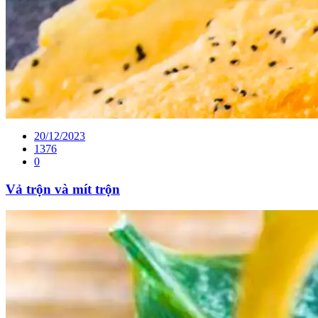
20/12/2023
1376
0
Vả trộn và mít trộn