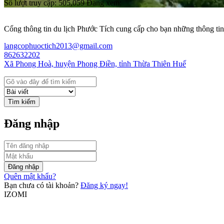
Số lượt truy cập:
505,059
Đang xem:
Cổng thông tin du lịch Phước Tích cung cấp cho bạn những thông tin 
langcophuoctich2013@gmail.com
862632202
Xã Phong Hoà, huyện Phong Điền, tỉnh Thừa Thiên Huế
Tìm kiếm
Đăng nhập
Đăng nhập
Quên mật khẩu?
Bạn chưa có tài khoản?
Đăng ký ngay!
IZOMI