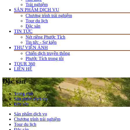
Trải nghiệm
SẢN PHẨM DỊCH VỤ
Chương trình trải nghiệm
Tour du lịch
Đặc sản
TIN TỨC
Nét riêng Phước Tích
Tin tức - Sự kiện
THƯ VIỆN ẢNH
Chiến dịch truyền thông
Phước Tích trong tôi
TOUR 360
LIÊN HỆ
Đặc sản
Trang chủ
Sản phẩm dịch vụ
Đặc sản
Sản phẩm dịch vụ
Chương trình trải nghiệm
Tour du lịch
Đặc sản