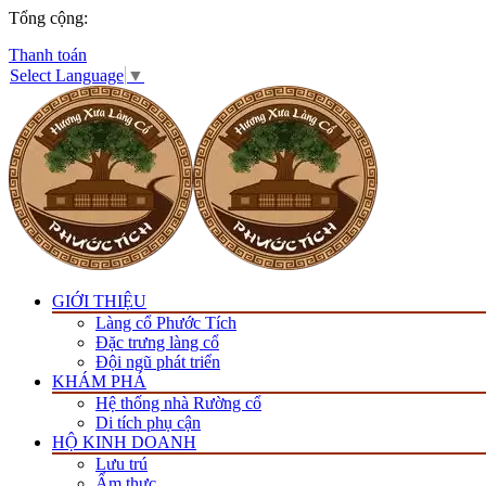
Tổng cộng:
Thanh toán
Select Language
▼
GIỚI THIỆU
Làng cổ Phước Tích
Đặc trưng làng cổ
Đội ngũ phát triển
KHÁM PHÁ
Hệ thống nhà Rường cổ
Di tích phụ cận
HỘ KINH DOANH
Lưu trú
Ẩm thực