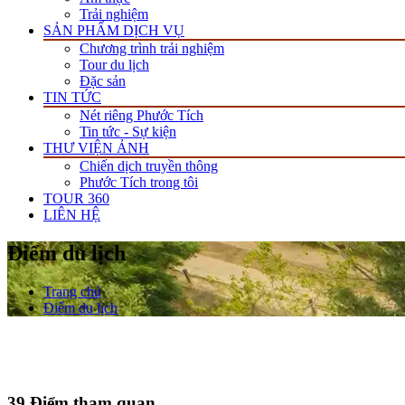
Trải nghiệm
SẢN PHẨM DỊCH VỤ
Chương trình trải nghiệm
Tour du lịch
Đặc sản
TIN TỨC
Nét riêng Phước Tích
Tin tức - Sự kiện
THƯ VIỆN ẢNH
Chiến dịch truyền thông
Phước Tích trong tôi
TOUR 360
LIÊN HỆ
Điểm du lịch
Trang chủ
Điểm du lịch
39
Điểm tham quan